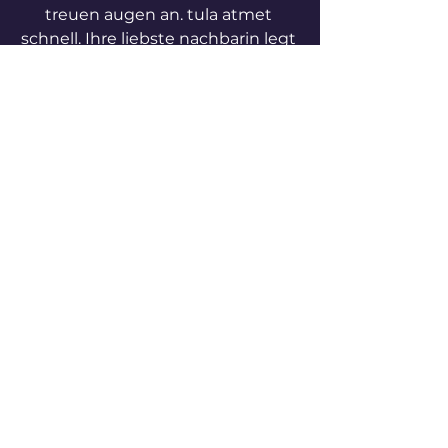
treuen augen an. tula atmet 
schnell. Ihre liebste nachbarin legt 
ihre hand auf tulas brust und es 
wird besser. tula fühlt sich leicht 
und plötzlich ganz klar. es ist alles 
wie gewohnt. sie ist ruhig. morgen 
wird es weitergehen, tula wird 
wiederkommen und die hitze wird 
bleiben.
See All
Recent Posts