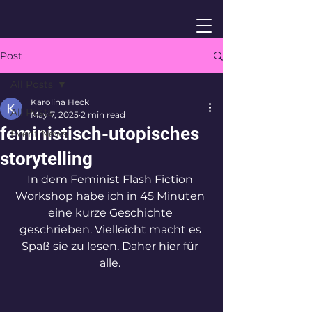
Post
All Posts
Karolina Heck
All Posts
May 7, 2025
2 min read
feministisch-utopisches
Event News
storytelling
In dem Feminist Flash Fiction 
Workshop habe ich in 45 Minuten 
eine kurze Geschichte 
geschrieben. Vielleicht macht es 
Spaß sie zu lesen. Daher hier für 
alle. 