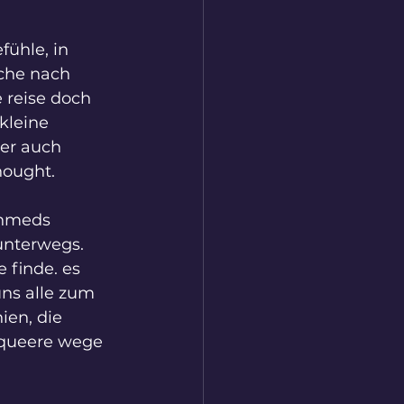
fühle, in 
uche nach 
 reise doch 
kleine 
er auch 
hought.
ahmeds 
unterwegs. 
finde. es 
ns alle zum 
ien, die 
. queere wege 