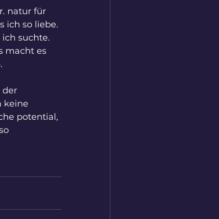
. natur für 
ich so liebe. 
 ich suchte. 
rs macht es 
.
 der 
 keine 
he potential, 
so 