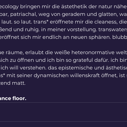
ecology bringen mir die ästethetik der natur näher
ar, patriachal, weg von geradem und glatten, was 
laut. so laut. trans* eröffnete mir die cleaness, die
eßend und ruhig. in meiner vorstellung. transwate
eröffnet sich mir endlich an neuen sphären. blubb
ue räume, erlaubt die weiße heteronormative welt
h zu öffnen und ich bin so grateful dafür. ich bin
 ich will verstehen. das epistemische und ästhetisc
s* mit seiner dynamischen willenskraft öffnet, ist 
end matt.
ance floor.