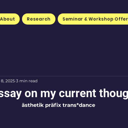
About
Research
Seminar & Workshop Offe
 8, 2025
3 min read
essay on my current thou
ästhetik präfix trans*dance