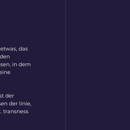
etwas, das 
 den 
sen, in dem 
eine 
st der 
en der linie, 
. transness 