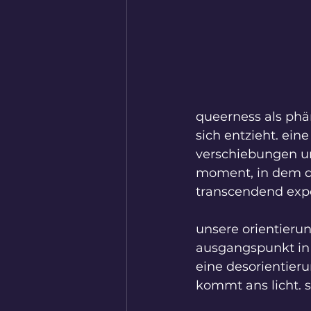
queerness als phä
sich entzieht. eine
verschiebungen un
moment, in dem di
transcendend expe
unsere orientierung
ausgangspunkt in di
eine desorientieru
kommt ans licht. s