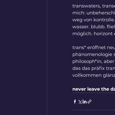
transwaters, trans
mich: unbeherschb
weg von kontrolle. 
wasser. blubb. fli
möglich. horizont 
trans* eröffnet ne
phänomenologie sic
philosoph*in, aber
das das präfix tran
vollkommen glänz
never leave the d