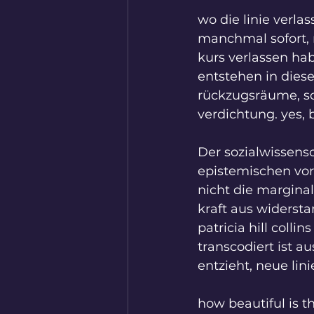
wo die linie verla
manchmal sofort, m
kurs verlassen ha
entstehen in diese
rückzugsräume, so
verdichtung. yes, 
Der sozialwissensch
epistemischen vort
nicht die marginal
kraft aus widerst
patricia hill coll
transcodiert ist a
entzieht, neue lin
how beautiful is th