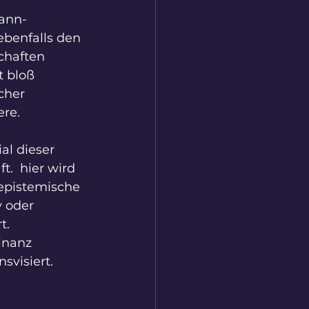
wann-
ebenfalls den 
chaften 
t bloß 
cher 
ere.
al dieser 
.  hier wird 
 epistemische 
 oder 
t. 
inanz 
svisiert.