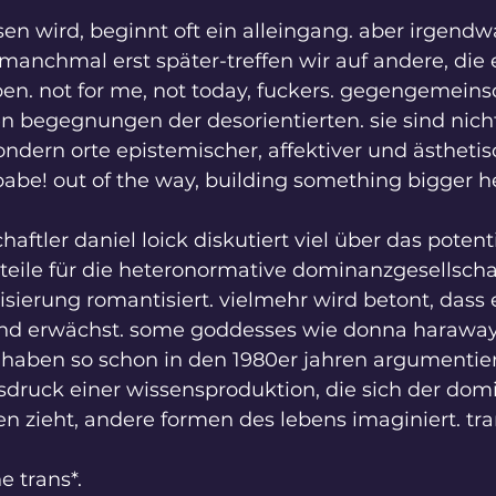
ssen wird, beginnt oft ein alleingang. aber irgend
anchmal erst später-treffen wir auf andere, die 
ben. not for me, not today, fuckers. gegengemeins
n begegnungen der desorientierten. sie sind nich
ndern orte epistemischer, affektiver und ästhetis
babe! out of the way, building something bigger h
aftler daniel loick diskutiert viel über das potenti
eile für die heteronormative dominanzgesellschaft
isierung romantisiert. vielmehr wird betont, dass
and erwächst. some goddesses wie donna haraway
ins haben so schon in den 1980er jahren argumentier
usdruck einer wissensproduktion, die sich der dom
ien zieht, andere formen des lebens imaginiert. tran
e trans*.