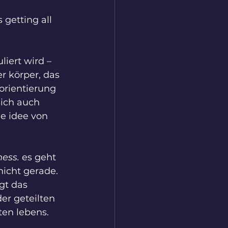
 getting all 
iert wird – 
r körper, das 
sorientierung 
ich auch 
e idee von 
ess.
 es geht 
nicht gerade. 
gt das 
er geteilten 
ten lebens.