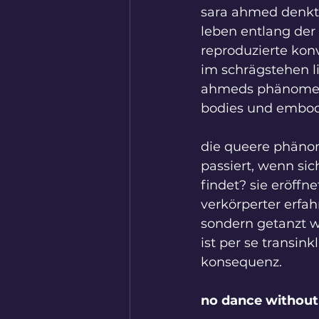
sara ahmed denkt d
leben entlang der 
reproduzierte konve
im schrägstehen l
ahmeds phänomenol
bodies und embodi
die queere phänom
passiert, wenn sic
findet? sie eröff
verkörperter erfah
sondern getanzt w
ist per se transin
konsequenz.
no dance without 