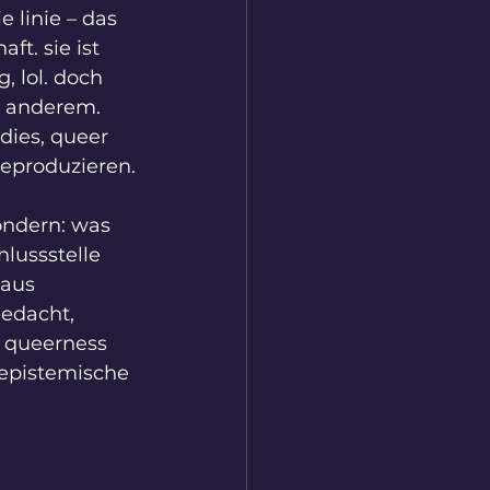
 linie – das 
t. sie ist 
, lol. doch 
s anderem. 
dies, queer 
eproduzieren.
ondern: was 
lussstelle 
aus 
gedacht, 
 queerness 
s epistemische 